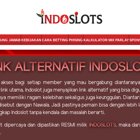
UNG JAWAB
KEBIJAKAN
CARA BETTING
PHISING
KALKULATOR MIX PARLAY
SPON
NK ALTERNATIF INDOSL
ses bagi setiap member yang mau bergabung diantaranya a
i link utama, Indoslot juga menyajikan link alternatif yang bisa di
ya memiliki ragam kelebihan sekaligus juga keunggulan. Diantara
a disebut dengan Nawala. Jadi pastinya pemain bisa dengan lebi
gkap Indoslot tanpa kendala dan masalah berarti.
pat dipercaya dan dipastikan RESMI milik
INDOSLOTS
, maka dari
.